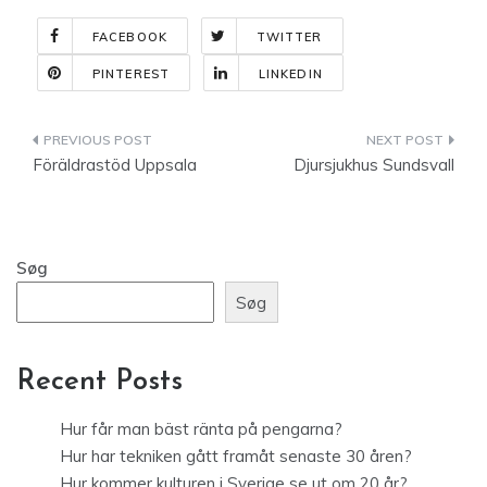
FACEBOOK
TWITTER
PINTEREST
LINKEDIN
Indlægsnavigation
Föräldrastöd Uppsala
Djursjukhus Sundsvall
Søg
Søg
Recent Posts
Hur får man bäst ränta på pengarna?
Hur har tekniken gått framåt senaste 30 åren?
Hur kommer kulturen i Sverige se ut om 20 år?