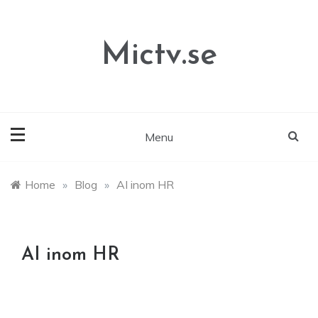
Skip
to
content
Mictv.se
Menu
Home
»
Blog
»
AI inom HR
AI inom HR