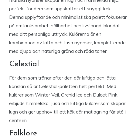
fridfulla nyanser skapar en lugn och raffinerad miljö,
perfekt för dem som uppskattar ett snyggt kök.
Denna upplyftande och minimalistiska palett fokuserar
på omtänksamhet, hållbarhet och livslängd, blandat
med ditt personliga uttryck. Kulörerna är en
kombination av lätta och ljusa nyanser, kompletterade
med djupa och naturliga gröna och röda toner.
Celestial
För dem som trånar efter den där luftiga och lätta
känslan så är Celestial-paletten helt perfekt. Med
kulörer som Winter Veil, Orchid Ice och Dulcet Pink
erbjuds himmelska, ljusa och luftiga kulörer som skapar
lugn och ger upphov till ett kök där matlagning får stå i
centrum.
Folklore