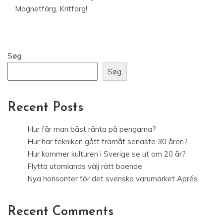
Magnetfärg, Kritfärg!
Søg
Søg
Recent Posts
Hur får man bäst ränta på pengarna?
Hur har tekniken gått framåt senaste 30 åren?
Hur kommer kulturen i Sverige se ut om 20 år?
Flytta utomlands välj rätt boende
Nya horisonter för det svenska varumärket Aprés
Recent Comments