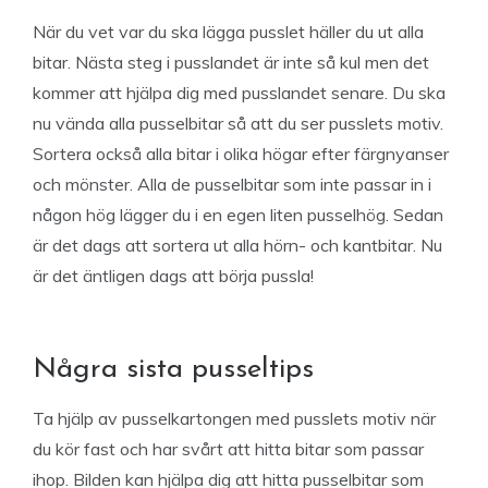
När du vet var du ska lägga pusslet häller du ut alla
bitar. Nästa steg i pusslandet är inte så kul men det
kommer att hjälpa dig med pusslandet senare. Du ska
nu vända alla pusselbitar så att du ser pusslets motiv.
Sortera också alla bitar i olika högar efter färgnyanser
och mönster. Alla de pusselbitar som inte passar in i
någon hög lägger du i en egen liten pusselhög. Sedan
är det dags att sortera ut alla hörn- och kantbitar. Nu
är det äntligen dags att börja pussla!
Några sista pusseltips
Ta hjälp av pusselkartongen med pusslets motiv när
du kör fast och har svårt att hitta bitar som passar
ihop. Bilden kan hjälpa dig att hitta pusselbitar som