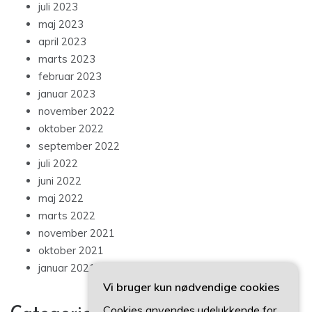
juli 2023
maj 2023
april 2023
marts 2023
februar 2023
januar 2023
november 2022
oktober 2022
september 2022
juli 2022
juni 2022
maj 2022
marts 2022
november 2021
oktober 2021
januar 2021
Vi bruger kun nødvendige cookies
Cookies anvendes udelukkende for