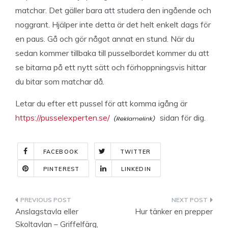
matchar. Det gäller bara att studera den ingående och
noggrant. Hjälper inte detta är det helt enkelt dags för
en paus. Gå och gör något annat en stund. När du
sedan kommer tillbaka till pusselbordet kommer du att
se bitarna på ett nytt sätt och förhoppningsvis hittar
du bitar som matchar då.
Letar du efter ett pussel för att komma igång är
https://pusselexperten.se/
sidan för dig.
FACEBOOK
TWITTER
PINTEREST
LINKEDIN
Indlægsnavigation
Anslagstavla eller
Hur tänker en prepper
Skoltavlan – Griffelfärg,