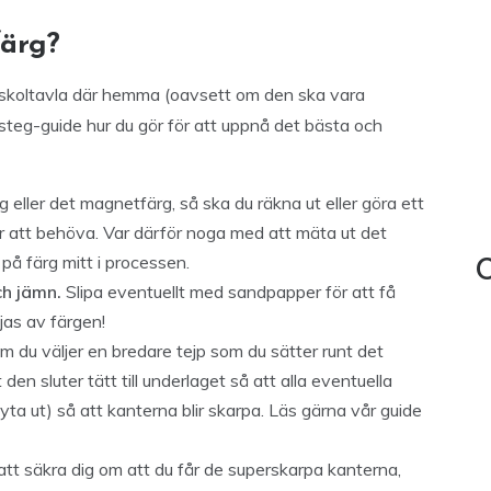
ärg?
n skoltavla där hemma (oavsett om den ska vara
-steg-guide hur du gör för att uppnå det bästa och
g eller det magnetfärg, så ska du räkna ut eller göra ett
 att behöva. Var därför noga med att mäta ut det
t på färg mitt i processen.
C
och jämn.
Slipa eventuellt med sandpapper för att få
jas av färgen!
om du väljer en bredare tejp som du sätter runt det
n sluter tätt till underlaget så att alla eventuella
lyta ut) så att kanterna blir skarpa. Läs gärna vår guide
att säkra dig om att du får de superskarpa kanterna,