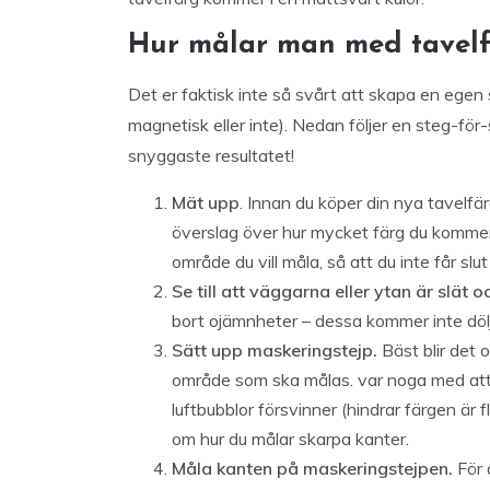
Hur målar man med tavelf
Det er faktisk inte så svårt att skapa en ege
magnetisk eller inte). Nedan följer en steg-för
snyggaste resultatet!
Mät upp
. Innan du köper din nya tavelfär
överslag över hur mycket färg du kommer
område du vill måla, så att du inte får slu
Se till att väggarna eller ytan är slät 
bort ojämnheter – dessa kommer inte döl
Sätt upp maskeringstejp.
Bäst blir det 
område som ska målas. var noga med att de
luftbubblor försvinner (hindrar färgen är f
om hur du målar skarpa kanter.
Måla kanten på maskeringstejpen.
För 