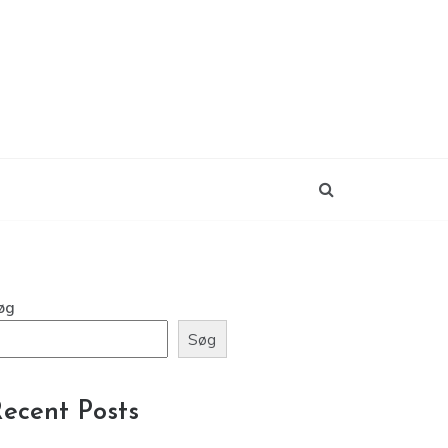
øg
Søg
ecent Posts