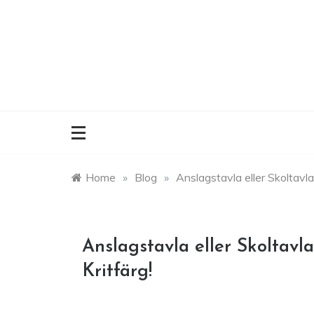
Skip
to
content
Home
»
Blog
»
Anslagstavla eller Skoltavla
Anslagstavla eller Skoltavl
Kritfärg!