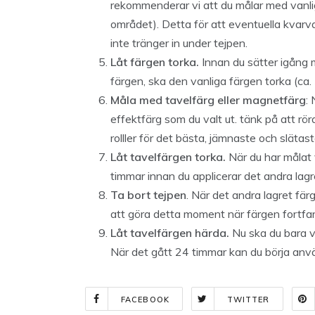
rekommenderar vi att du målar med vanlig
området). Detta för att eventuella kvarv
inte tränger in under tejpen.
Låt färgen torka.
Innan du sätter igång 
färgen, ska den vanliga färgen torka (c
Måla med tavelfärg eller magnetfärg
:
effektfärg som du valt ut. tänk på att rö
rolller för det bästa, jämnaste och slätas
Låt tavelfärgen torka.
När du har målat 
timmar innan du applicerar det andra lag
Ta bort tejpen
. När det andra lagret fär
att göra detta moment när färgen fortfaran
Låt tavelfärgen härda.
Nu ska du bara vä
När det gått 24 timmar kan du börja anvä
FACEBOOK
TWITTER