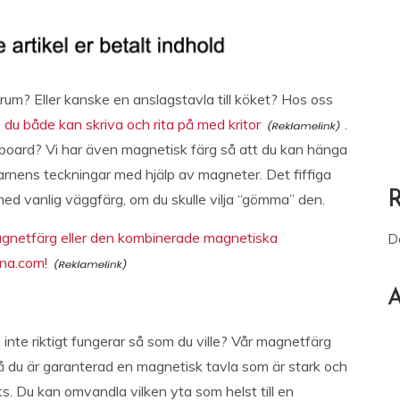
um? Eller kanske en anslagstavla till köket? Hos oss
 du både kan skriva och rita på med kritor
.
eboard? Vi har även magnetisk färg så att du kan hänga
barnens teckningar med hjälp av magneter. Det fiffiga
ed vanlig väggfärg, om du skulle vilja “gömma” den.
magnetfärg eller den kombinerade magnetiska
D
nna.com!
A
!
inte riktigt fungerar så som du ville? Vår magnetfärg
 så du är garanterad en magnetisk tavla som är stark och
lats. Du kan omvandla vilken yta som helst till en