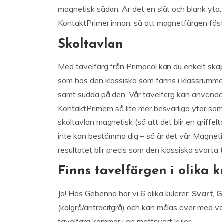
magnetisk sådan. Är det en slät och blank yta,
KontaktPrimer innan, så att magnetfärgen fäst
Skoltavlan
Med tavelfärg från Primacol kan du enkelt skapa
som hos den klassiska som fanns i klassrummen, 
samt sudda på den. Vår tavelfärg kan användas
KontaktPrimern så lite mer besvärliga ytor som t
skoltavlan magnetisk (så att det blir en griffelt
inte kan bestämma dig – så är det vår Magnet
resultatet blir precis som den klassiska svarta 
Finns tavelfärgen i olika k
Ja! Hos Gebenna har vi 6 olika kulörer:
Svart
,
G
(kolgrå/antracitgrå) och kan målas över med va
tavelfärg kommer i en mattsvart kulör.