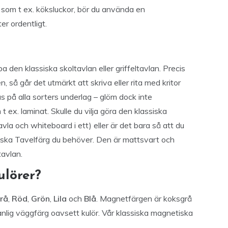
 som t ex. köksluckor, bör du använda en
er ordentligt.
 den klassiska skoltavlan eller griffeltavlan. Precis
så går det utmärkt att skriva eller rita med kritor
 på alla sorters underlag – glöm dock inte
 ex. laminat. Skulle du vilja göra den klassiska
avla och whiteboard i ett) eller är det bara så att du
iska Tavelfärg du behöver. Den är mattsvart och
tavlan.
ulörer?
rå
,
Röd
,
Grön
,
Lila
och
Blå
. Magnetfärgen är koksgrå
nlig väggfärg oavsett kulör. Vår klassiska magnetiska