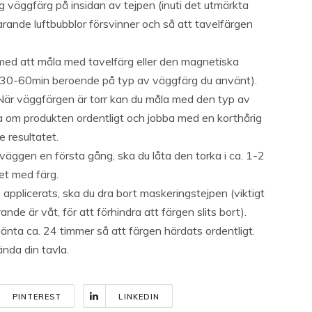
 väggfärg på insidan av tejpen (inuti det utmärkta
arande luftbubblor försvinner och så att tavelfärgen
med att måla med tavelfärg eller den magnetiska
a. 30-60min beroende på typ av väggfärg du använt).
 När väggfärgen är torr kan du måla med den typ av
ra om produkten ordentligt och jobba med en korthårig
te resultatet.
väggen en första gång, ska du låta den torka i ca. 1-2
ret med färg.
g applicerats, ska du dra bort maskeringstejpen (viktigt
de är våt, för att förhindra att färgen slits bort).
nta ca. 24 timmer så att färgen härdats ordentligt.
nda din tavla.
PINTEREST
LINKEDIN