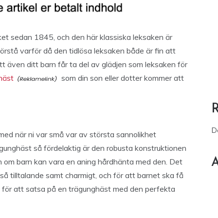
ket sedan 1845, och den här klassiska leksaken är
förstå varför då den tidlösa leksaken både är fin att
å att även ditt barn får ta del av glädjen som leksaken för
häst
som din son eller dotter kommer att
D
med när ni var små var av största sannolikhet
v gunghäst så fördelaktig är den robusta konstruktionen
A
ven om barn kan vara en aning hårdhänta med den. Det
å tilltalande samt charmigt, och för att barnet ska få
 för att satsa på en trägunghäst med den perfekta