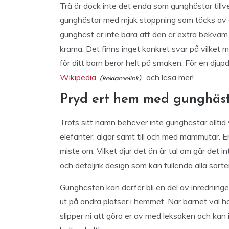
Trä är dock inte det enda som gunghästar tillve
gunghästar med mjuk stoppning som täcks av e
gunghäst är inte bara att den är extra bekväm a
krama. Det finns inget konkret svar på vilket 
för ditt barn beror helt på smaken. För en dju
Wikipedia
och läsa mer!
Pryd ert hem med gunghäs
Trots sitt namn behöver inte gunghästar alltid
elefanter, älgar samt till och med mammutar. En
miste om. Vilket djur det än är tal om går det 
och detaljrik design som kan fullända alla sorte
Gunghästen kan därför bli en del av inredning
ut på andra platser i hemmet. När barnet väl har
slipper ni att göra er av med leksaken och kan 