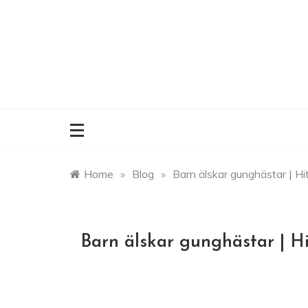
Skip
to
content
Home
»
Blog
»
Barn älskar gunghästar | Hit
Barn älskar gunghästar | Hit