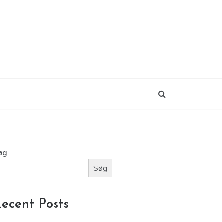
øg
Søg
ecent Posts