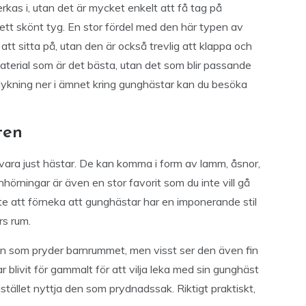
rkas i, utan det är mycket enkelt att få tag på
tt skönt tyg. En stor fördel med den här typen av
tt sitta på, utan den är också trevlig att klappa och
material som är det bästa, utan det som blir passande
pdykning ner i ämnet kring gunghästar kan du besöka
ten
 vara just hästar. De kan komma i form av lamm, åsnor,
hörningar är även en stor favorit som du inte vill gå
inte att förneka att gunghästar har en imponerande stil
rs rum.
en som pryder barnrummet, men visst ser den även fin
 blivit för gammalt för att vilja leka med sin gunghäst
istället nyttja den som prydnadssak. Riktigt praktiskt,