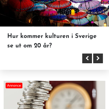
Hur kommer kulturen i Sverige
Hur har tekniken gått framåt
Hur får man bäst ränta på
se ut om 20 år?
senaste 30 åren?
pengarna?
Annonce