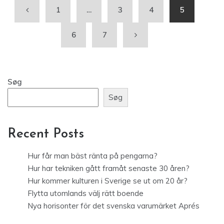
1
…
3
4
5
6
7
Søg
Søg
Recent Posts
Hur får man bäst ränta på pengarna?
Hur har tekniken gått framåt senaste 30 åren?
Hur kommer kulturen i Sverige se ut om 20 år?
Flytta utomlands välj rätt boende
Nya horisonter för det svenska varumärket Aprés